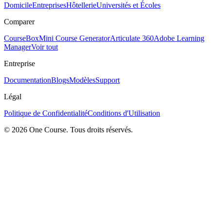
Domicile
Entreprises
Hôtellerie
Universités et Écoles
Comparer
CourseBox
Mini Course Generator
Articulate 360
Adobe Learning
Manager
Voir tout
Entreprise
Documentation
Blogs
Modèles
Support
Légal
Politique de Confidentialité
Conditions d'Utilisation
© 2026 One Course. Tous droits réservés.