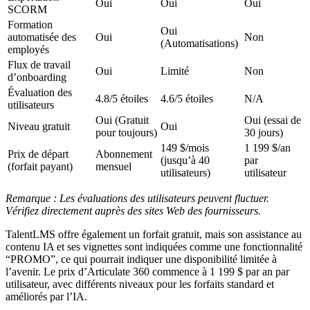
Oui
Oui
Oui
SCORM
Formation
Oui
automatisée des
Oui
Non
(Automatisations)
employés
Flux de travail
Oui
Limité
Non
d’onboarding
Évaluation des
4.8/5 étoiles
4.6/5 étoiles
N/A
utilisateurs
Oui (Gratuit
Oui (essai de
Niveau gratuit
Oui
pour toujours)
30 jours)
149 $/mois
1 199 $/an
Prix de départ
Abonnement
(jusqu’à 40
par
(forfait payant)
mensuel
utilisateurs)
utilisateur
Remarque : Les évaluations des utilisateurs peuvent fluctuer.
Vérifiez directement auprès des sites Web des fournisseurs.
TalentLMS offre également un forfait gratuit, mais son assistance au
contenu IA et ses vignettes sont indiquées comme une fonctionnalité
“PROMO”, ce qui pourrait indiquer une disponibilité limitée à
l’avenir. Le prix d’Articulate 360 commence à 1 199 $ par an par
utilisateur, avec différents niveaux pour les forfaits standard et
améliorés par l’IA.