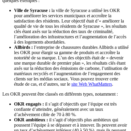
quelques exemples :
Ville de Syracuse :
la ville de Syracuse a utilisé les OKR
pour améliorer les services municipaux et accroître la
satisfaction des résidents. Leur objectif était d’« améliorer la
qualité de vie de tous les résidents de Syracuse », les résultats
clés étant axés sur la réduction des taux de criminalité,
l’amélioration des infrastructures et l’augmentation de l’accès
à des logements abordables.
Allbirds :
l’entreprise de chaussures durables Allbirds a utilisé
les OKR pour élargir sa gamme de produits et accroître la
notoriété de sa marque. L’un des objectifs était de « devenir
une marque durable de premier plan », les résultats clés étant
axés sur la réduction des émissions de carbone, l’utilisation de
matériaux recyclés et l’augmentation de l’engagement des
clients sur les médias sociaux. Vous pouvez trouver cette
étude de cas, et d’autres, sur le
site Web WhatMatters
.
Les OKR peuvent être classés en différents types, notamment :
OKR engagés :
il s’agit d’objectifs que l’équipe est très
confiante d’atteindre, généralement avec un taux
d’achèvement cible de 70 à 80 %.
OKR ambitieux :
il s’agit d’objectifs plus ambitieux qui
poussent l’équipe à se dépasser et à innover. Ils peuvent avoir
un taux d’achèvement inférieur (40 à 50 %), mais ils peuvent