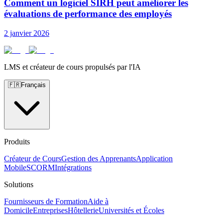
Comment un logiciel SIRH peut améliorer les
évaluations de performance des employés
2 janvier 2026
LMS et créateur de cours propulsés par l'IA
🇫🇷
Français
Produits
Créateur de Cours
Gestion des Apprenants
Application
Mobile
SCORM
Intégrations
Solutions
Fournisseurs de Formation
Aide à
Domicile
Entreprises
Hôtellerie
Universités et Écoles