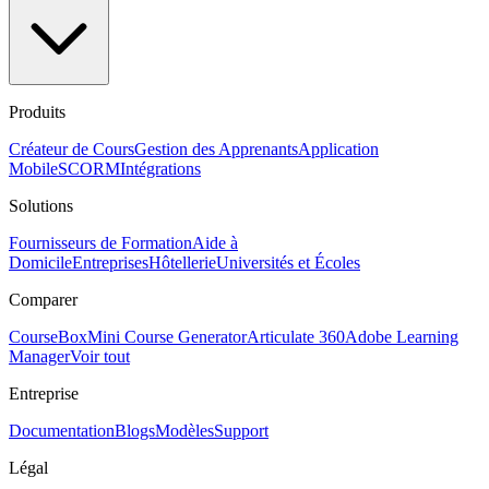
Produits
Créateur de Cours
Gestion des Apprenants
Application
Mobile
SCORM
Intégrations
Solutions
Fournisseurs de Formation
Aide à
Domicile
Entreprises
Hôtellerie
Universités et Écoles
Comparer
CourseBox
Mini Course Generator
Articulate 360
Adobe Learning
Manager
Voir tout
Entreprise
Documentation
Blogs
Modèles
Support
Légal